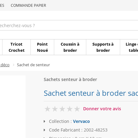
ES
COMMANDE PAPIER
Commande par référen
Tricot
Point
Coussin à
Supports à
Linge 
Crochet
Noué
broder
broder
tabl
 déco
Sachet de senteur
Sachets senteur à broder
Sachet senteur à broder sac
0
Donner votre avis
Collection :
Vervaco
Code Fabricant :
2002-48253