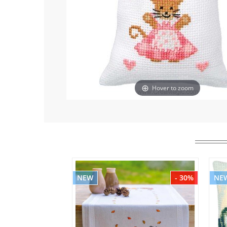
Hover to zoom
NEW
- 30%
NE