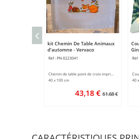
kit Chemin De Table Animaux
Cou
d'automne - Vervaco
Gin
PN-0223041
Chemin de table point de croix imprimé
Cou
40 x 100 cm
40 
43,18
€
61.68 €
CARACTÉRISTIQUES PRI