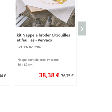
kit Chemin de 
automne - Ver
kit Nappe à broder Citrouilles
PN-0222662
et feuilles - Vervaco
PN-0206982
35 x 95 cm
Nappe point de croix imprimé
4
80 x 80 cm
38,38
€
44 €
76.75 €