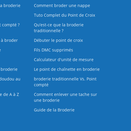
la broderie
Comment broder une nappe
Tuto Complet du Point de Croix
t compté ?
Qu’est-ce que la broderie
traditionnelle ?
s à broder
Débuter le point de croix
e
Fils DMC supprimés
Calculateur d'unité de mesure
 broderie
Le point de chaînette en broderie
doudou au
broderie traditionnelle Vs. Point
compté
e de A à Z
Comment enlever une tache sur
une broderie
Guide de la Broderie