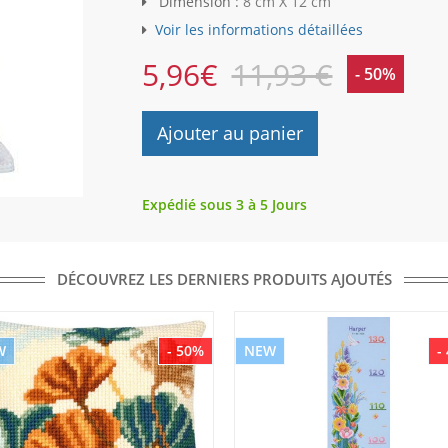
Dimension :
8 cm X 12 cm
Voir les informations détaillées
5,96
€
11,93 €
- 50%
Ajouter au panier
Expédié sous 3 à 5 Jours
DÉCOUVREZ LES DERNIERS PRODUITS AJOUTÉS
W
- 50%
NEW
-