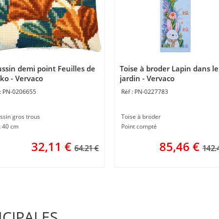
ssin demi point Feuilles de
Toise à broder Lapin dans le
ko - Vervaco
jardin - Vervaco
PN-0206655
PN-0227783
ssin gros trous
Toise à broder
x 40 cm
Point compté
32,11
€
85,46
€
64.21 €
142.
NCIPALES