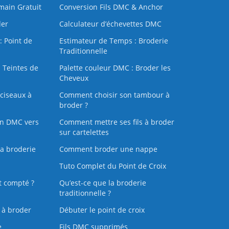
 main Gratuit
Conversion Fils DMC & Anchor
der
Calculateur d’échevettes DMC
: Point de
Estimateur de Temps : Broderie
Traditionnelle
 Teintes de
Palette couleur DMC : Broder les
Cheveux
ciseaux à
Comment choisir son tambour à
broder ?
on DMC vers
Comment mettre ses fils à broder
sur cartelettes
la broderie
Comment broder une nappe
Tuto Complet du Point de Croix
t compté ?
Qu’est-ce que la broderie
traditionnelle ?
s à broder
Débuter le point de croix
e
Fils DMC supprimés