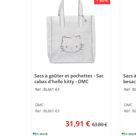
- 50%
Sacs à goûter et pochettes - Sac
Sacs 
cabas d'hello kitty - DMC
besac
BL661-63
B
DMC
DMC
Réf : BL661-63
Réf : 
31,91
€
63.80 €