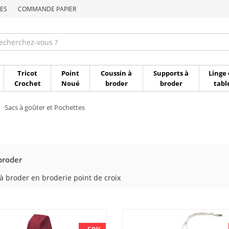
ES
COMMANDE PAPIER
Commande par référen
Tricot
Point
Coussin à
Supports à
Linge 
Crochet
Noué
broder
broder
tabl
Sacs à goûter et Pochettes
broder
à broder en broderie point de croix