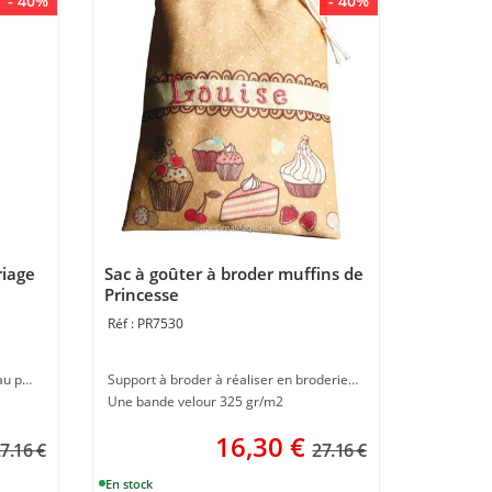
- 40%
- 40%
riage
Sac à goûter à broder muffins de
Princesse
PR7530
Support à broder à faire à la main au point de croix
Support à broder à réaliser en broderie au point de croix
Une bande velour 325 gr/m2
16,30
€
7.16 €
27.16 €