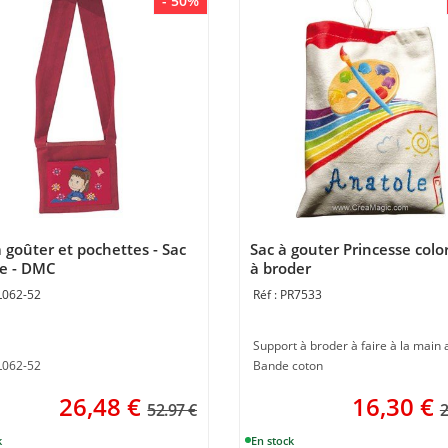
- 50%
à goûter et pochettes - Sac
Sac à gouter Princesse colo
e - DMC
à broder
L062-52
PR7533
BL062-52
Bande coton
26,48
€
16,30
€
52.97 €
2