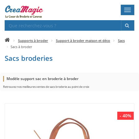
Toggl
navig
Supports à broder
Support à broder maison et déco
Sacs
Sacs à broder
Sacs broderies
Modèle support sac en broderie à broder
Retrouvez nos meilleures ventes de sacs broderie au point de croix
- 40%