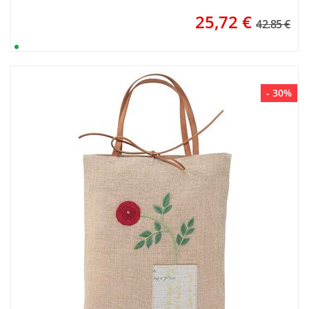
25,72
€
42.85 €
- 30%