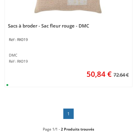
Sacs à broder - Sac fleur rouge - DMC
RK019
DMC
Réf : RK019
50,84
€
72.64 €
1
Page 1/1 -
2 Produits trouvés