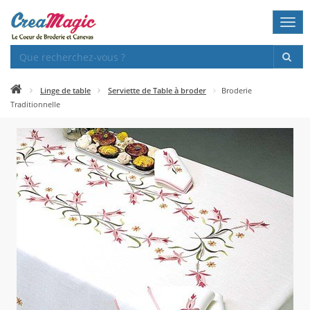
Togg
navi
Linge de table
Serviette de Table à broder
Broderie
Traditionnelle