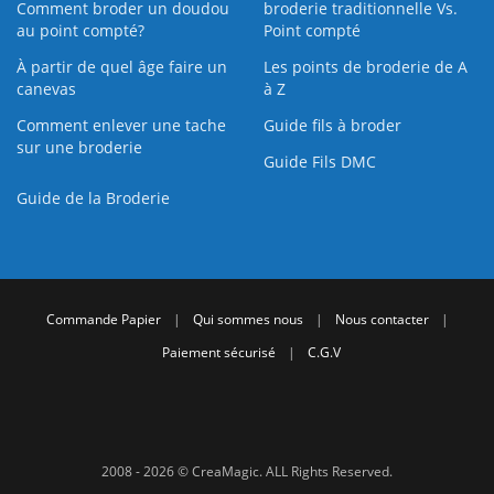
Comment broder un doudou
broderie traditionnelle Vs.
au point compté?
Point compté
À partir de quel âge faire un
Les points de broderie de A
canevas
à Z
Comment enlever une tache
Guide fils à broder
sur une broderie
Guide Fils DMC
Guide de la Broderie
Commande Papier
|
Qui sommes nous
|
Nous contacter
|
Paiement sécurisé
|
C.G.V
2008 - 2026 © CreaMagic. ALL Rights Reserved.