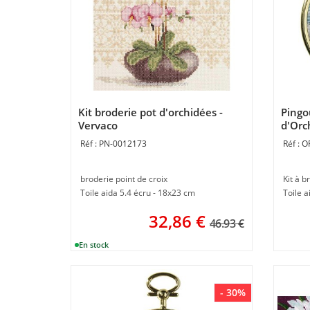
Kit broderie pot d'orchidées -
Pingo
Vervaco
d'Orc
PN-0012173
O
broderie point de croix
Kit à b
Toile aida 5.4 écru - 18x23 cm
Toile a
32,86
€
46.93 €
- 30%