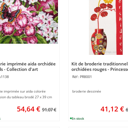
rie imprimée aida orchidée
Kit de broderie traditionnel
s - Collection d'art
orchidées rouges - Princess
A1138
PR8001
ie imprimée sur aïda colorée
broderie dessinée
ion du tableau brodé 27 x 39 cm
54,64
€
41,12
€
91.07 €
6