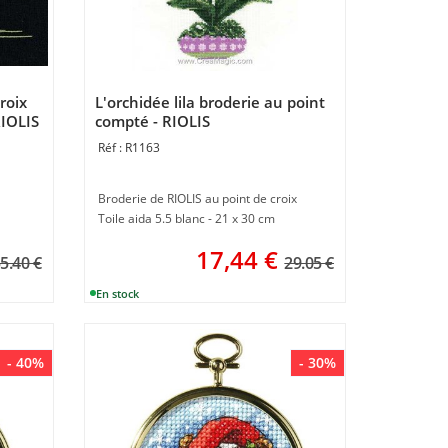
roix
L'orchidée lila broderie au point
RIOLIS
compté - RIOLIS
R1163
Broderie de RIOLIS au point de croix
Toile aida 5.5 blanc - 21 x 30 cm
17,44
€
5.40 €
29.05 €
- 40%
- 30%