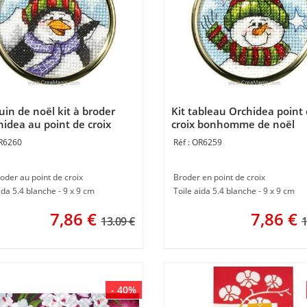
uin de noël kit à broder
Kit tableau Orchidea point
hidea au point de croix
croix bonhomme de noël
R6260
OR6259
roder au point de croix
Broder en point de croix
ida 5.4 blanche - 9 x 9 cm
Toile aida 5.4 blanche - 9 x 9 cm
7,86
€
7,86
€
13.09 €
1
- 40%