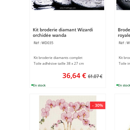
Kit broderie diamant Wizardi
Brode
orchidée wanda
royal
WD035
W
Kit broderie diamants complet
Kit br
Toile adhésive taille 38 x 27 cm
36,64
€
61.07 €
- 30%