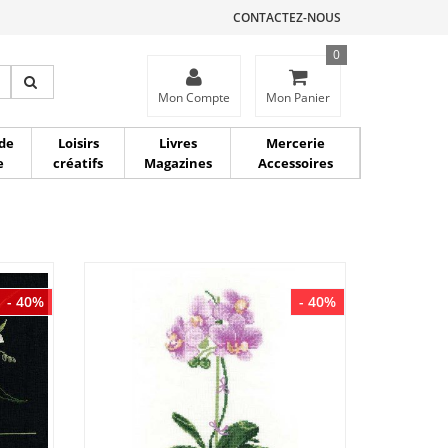
CONTACTEZ-NOUS
0
ce
Mon Compte
Mon Panier
de
Loisirs
Livres
Mercerie
e
créatifs
Magazines
Accessoires
- 40%
- 40%