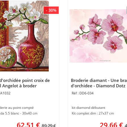
- 30%
d'orchidée point croix de
Broderie diamant - Une br
l Angelot à broder
d'orchidee - Diamond Dotz
FA1032
DD6-034
derie au point compté
kit diamond débutant
ida 5.5 blanc - 30x40 cm
Kit complet dim : 27x37 cm
62,51
€
29,66
€
89.29 €
4