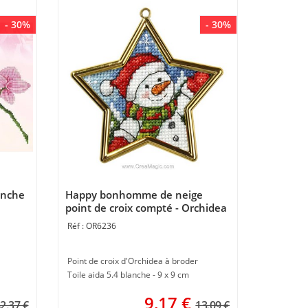
- 30%
- 30%
anche
Happy bonhomme de neige
point de croix compté - Orchidea
OR6236
Point de croix d'Orchidea à broder
Toile aida 5.4 blanche - 9 x 9 cm
9,17
€
2.37 €
13.09 €