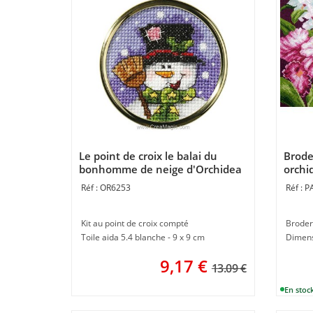
Le point de croix le balai du
Brode
bonhomme de neige d'Orchidea
orchid
OR6253
P
Kit au point de croix compté
Broder
Toile aida 5.4 blanche - 9 x 9 cm
Dimens
9,17
€
13.09 €