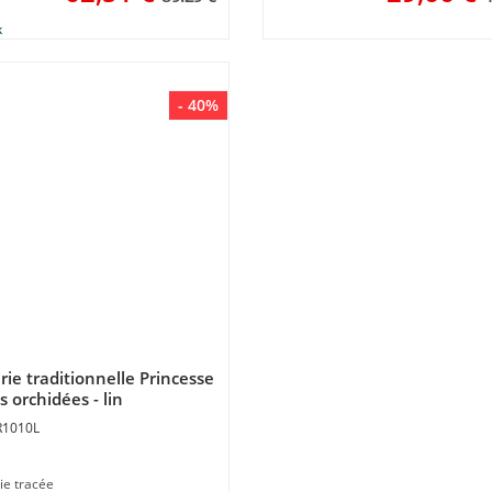
- 40%
rie traditionnelle Princesse
s orchidées - lin
R1010L
ie tracée