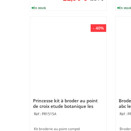
- 40%
Princesse kit à broder au point
Brode
de croix etude botanique les
abc le
orchidées
PR1515A
P
Kit broderie au point compté
Broder