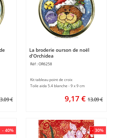
 de
La broderie ourson de noël
d'Orchidea
OR6258
Kit tableau point de croix
Toile aida 5.4 blanche - 9 x 9 cm
9,17
€
3.09 €
13.09 €
- 40%
- 30%