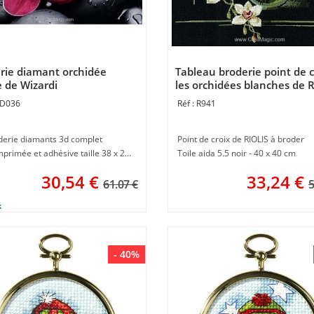
rie diamant orchidée
Tableau broderie point de c
e de Wizardi
les orchidées blanches de 
D036
R941
oderie diamants 3d complet
Point de croix de RIOLIS à broder
Toile imprimée et adhésive taille 38 x 27 cm
Toile aida 5.5 noir - 40 x 40 cm
30,54
€
33,24
€
61.07 €
5
- 40%