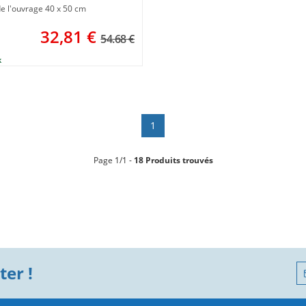
de l'ouvrage 40 x 50 cm
32,81
€
54.68 €
1
Page 1/1 -
18 Produits trouvés
er !