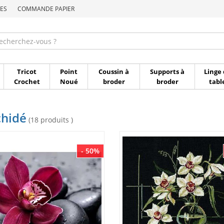
ES
COMMANDE PAPIER
Commande par référen
Tricot
Point
Coussin à
Supports à
Linge 
Crochet
Noué
broder
broder
tabl
chidé
(18 produits )
- 50%