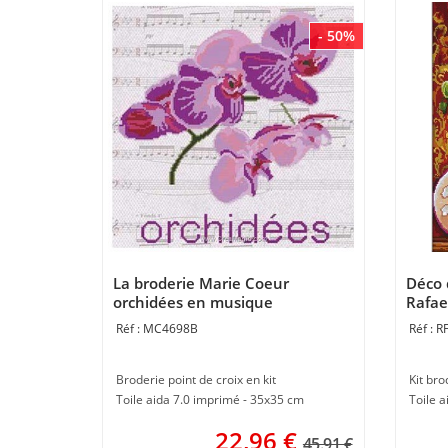
- 50%
La broderie Marie Coeur
Déco 
orchidées en musique
Rafae
MC4698B
R
Broderie point de croix en kit
Kit bro
Toile aida 7.0 imprimé - 35x35 cm
Toile a
22,96
€
45.91 €