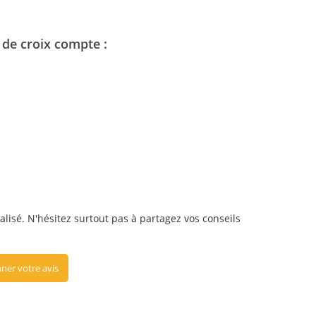
 de croix compte :
alisé. N'hésitez surtout pas à partagez vos conseils
ner votre avis