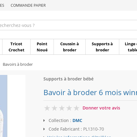
ES
COMMANDE PAPIER
Commande par référen
Tricot
Point
Coussin à
Supports à
Linge 
Crochet
Noué
broder
broder
tabl
Bavoirs à broder
Supports à broder bébé
Bavoir à broder 6 mois wi
0
Donner votre avis
Collection :
DMC
Code Fabricant :
PL1310-70