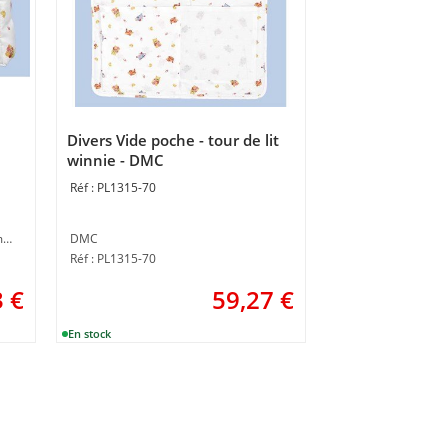
Divers Vide poche - tour de lit
winnie - DMC
PL1315-70
Support à broder à réaliser soi-même au point de croix
DMC
Réf : PL1315-70
3
€
59,27
€