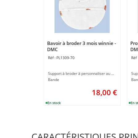
Bavoir à broder 3 mois winnie -
Pro
DMC
DM
PL1309-70
Support à broder à personnaliser au point de croix
Bande
Ban
18,00
€
CARACTÉRISTIQUES PRI