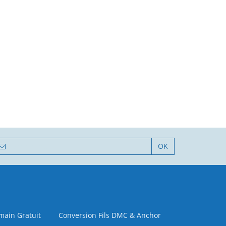
OK
 main Gratuit
Conversion Fils DMC & Anchor