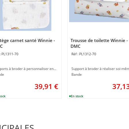
tège carnet santé Winnie -
Trousse de toilette Winnie -
C
DMC
PL1311-70
PL1312-70
Supports à broder à personnaliser en broderie au point de croix
de
Bande
39,91
€
37,1
NCIPALES