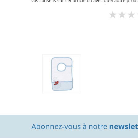
vos conseils sur cet article ou avec quel autre produ
Abonnez-vous à notre
newslett