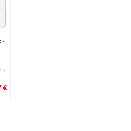
 -
Supports à broder à réaliser au point de croix
7
€