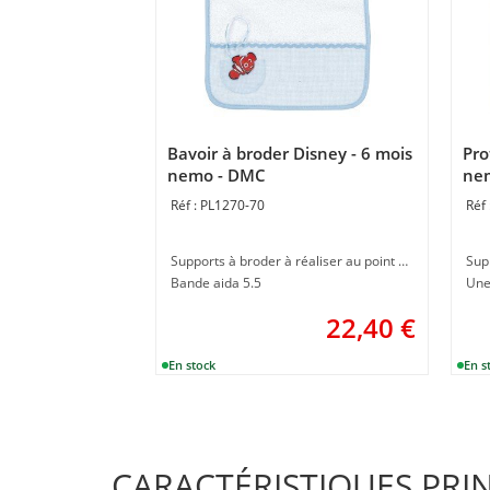
Bavoir à broder Disney - 6 mois
Pro
nemo - DMC
ne
PL1270-70
Supports à broder à réaliser au point de croix
Bande aida 5.5
Une
22,40
€
CARACTÉRISTIQUES PRI