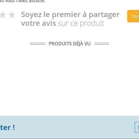
it vous l'avez associé.
Soyez le premier à partager
Don
votre avis
sur ce produit
PRODUITS DÉJÀ VU
er !