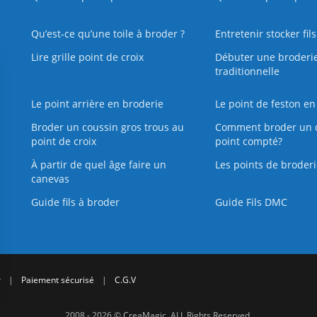
Qu’est‑ce qu’une toile à broder ?
Entretenir stocker fil
Lire grille point de croix
Débuter une broderi
traditionnelle
Le point arrière en broderie
Le point de feston en
Broder un coussin gros trous au
Comment broder un 
point de croix
point compté?
À partir de quel âge faire un
Les points de broderi
canevas
Guide fils à broder
Guide Fils DMC
r
|
Paiement sécurisé
|
C.G.V
2008 - 2026 © CreaMagic. ALL Rights Reserved.