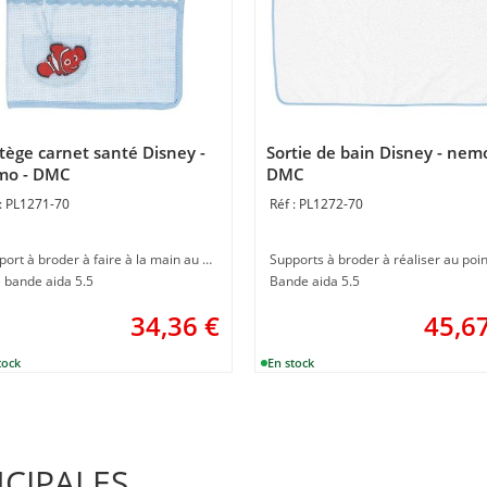
tège carnet santé Disney -
Sortie de bain Disney - nemo
mo - DMC
DMC
PL1271-70
PL1272-70
Support à broder à faire à la main au point de croix
 bande aida 5.5
Bande aida 5.5
34,36
€
45,6
NCIPALES