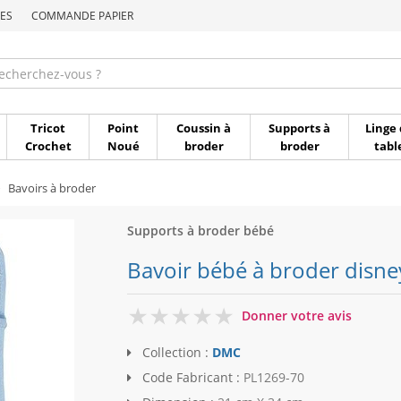
ES
COMMANDE PAPIER
Commande par référen
Tricot
Point
Coussin à
Supports à
Linge 
Crochet
Noué
broder
broder
tabl
Bavoirs à broder
Supports à broder bébé
Bavoir bébé à broder disn
0
Donner votre avis
Collection :
DMC
Code Fabricant :
PL1269-70