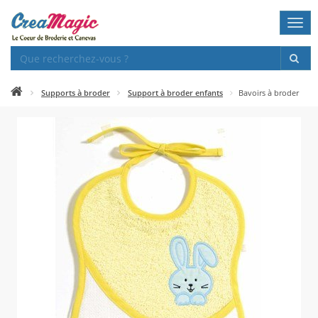
Togg
navi
Supports à broder
Support à broder enfants
Bavoirs à broder