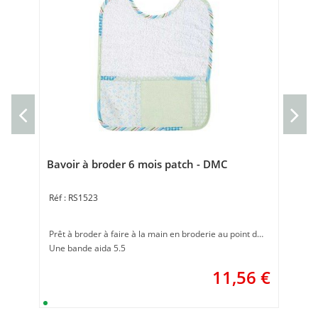
Pro
Prê
Ban
Bavoir à broder 6 mois patch - DMC
RS1523
Prêt à broder à faire à la main en broderie au point de croix
Une bande aida 5.5
11,56
€