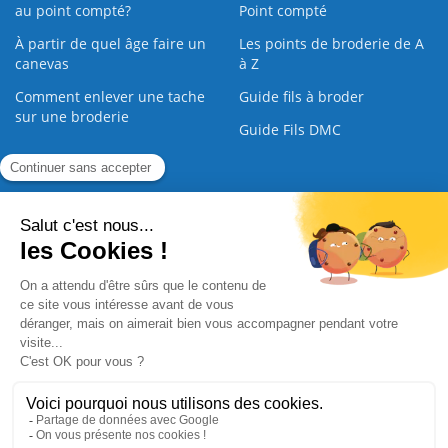
au point compté?
Point compté
À partir de quel âge faire un
Les points de broderie de A
canevas
à Z
Comment enlever une tache
Guide fils à broder
sur une broderie
Guide Fils DMC
Guide de la Broderie
Commande Papier
|
Qui sommes nous
|
Nous contacter
|
Paiement sécurisé
|
C.G.V
2008 - 2026 © CreaMagic. ALL Rights Reserved.