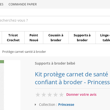
ES
COMMANDE PAPIER
Commande par référen
Tricot
Point
Coussin à
Supports à
Linge 
Crochet
Noué
broder
broder
tabl
Protège carnet santé à broder
Supports à broder bébé
Kit protège carnet de santé
confiant à broder - Princes
0
Donner votre avis
Collection :
Princesse