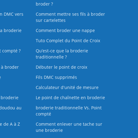
broder ?
on DMC vers
Comment mettre ses fils à broder
sur cartelettes
la broderie
Comment broder une nappe
Tuto Complet du Point de Croix
t compté ?
Qu’est-ce que la broderie
traditionnelle ?
s à broder
Débuter le point de croix
e
Fils DMC supprimés
Calculateur d'unité de mesure
 broderie
Le point de chaînette en broderie
doudou au
broderie traditionnelle Vs. Point
compté
e de A à Z
Comment enlever une tache sur
une broderie