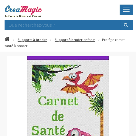
Togg
navi
Supports à broder
Support à broder enfants
Protège carnet
santé à broder