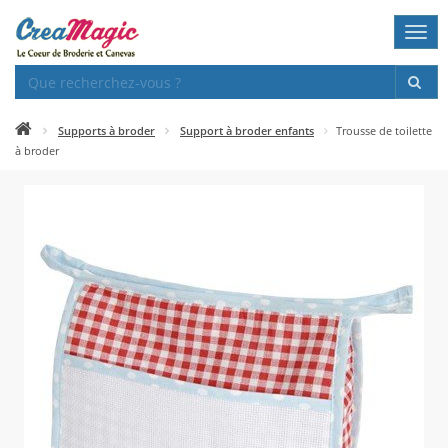
Togg
navi
Supports à broder
Support à broder enfants
Trousse de toilette
à broder