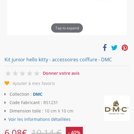
Tap to expand
Kit junior hello kitty - accessoires coiffure - DMC
0
Donner votre avis
Ajouter à mes favoris
Collection :
DMC
Code Fabricant :
RS1231
Dimension toile :
10 cm X 10 cm
Voir les informations détaillées
6,08
€
10,14 €
- 40%