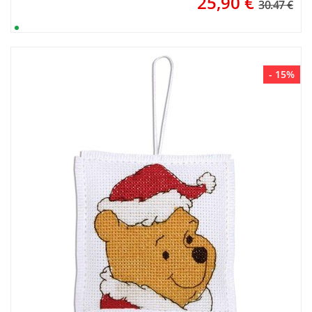
25,90
€
30.47 €
- 15%