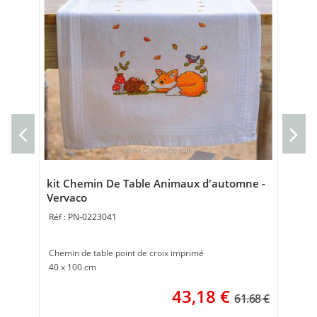
Cou
Cou
40 
kit Chemin De Table Animaux d'automne -
Vervaco
PN-0223041
Chemin de table point de croix imprimé
40 x 100 cm
43,18
€
61.68 €