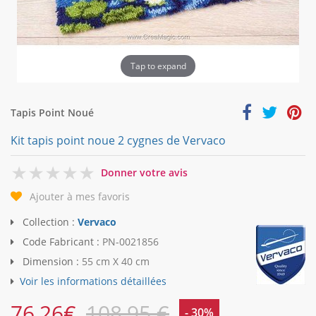
Tap to expand
Tapis Point Noué
Kit tapis point noue 2 cygnes de Vervaco
0
Donner votre avis
Ajouter à mes favoris
Collection :
Vervaco
Code Fabricant :
PN-0021856
Dimension :
55 cm X 40 cm
Voir les informations détaillées
76,26
€
108,95 €
- 30%