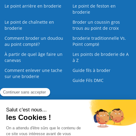
Le point arrière en broderie
Le point de feston en
broderie
Le point de chaînette en
Broder un coussin gros
broderie
trous au point de croix
Comment broder un doudou
broderie traditionnelle Vs.
au point compté?
Point compté
À partir de quel âge faire un
Les points de broderie de A
canevas
à Z
Comment enlever une tache
Guide fils à broder
sur une broderie
Guide Fils DMC
Guide de la Broderie
Commande Papier
|
Qui sommes nous
|
Nous contacter
|
Paiement sécurisé
|
C.G.V