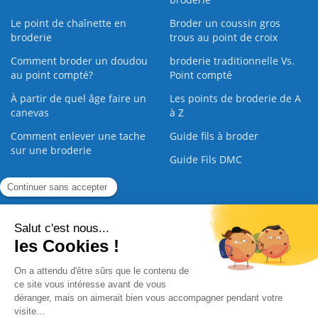
Le point de chaînette en
Broder un coussin gros
broderie
trous au point de croix
Comment broder un doudou
broderie traditionnelle Vs.
au point compté?
Point compté
À partir de quel âge faire un
Les points de broderie de A
canevas
à Z
Comment enlever une tache
Guide fils à broder
sur une broderie
Guide Fils DMC
Guide de la Broderie
Commande Papier
|
Qui sommes nous
|
Nous contacter
|
Paiement sécurisé
|
C.G.V