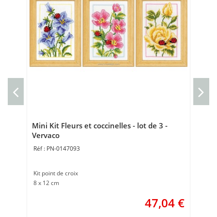
Cou
Cou
40 
Mini Kit Fleurs et coccinelles - lot de 3 -
Vervaco
PN-0147093
Kit point de croix
8 x 12 cm
47,04
€