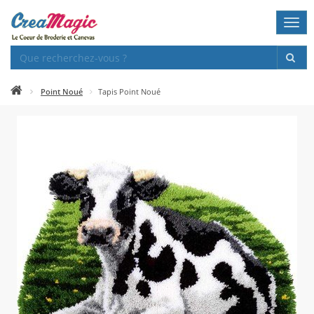
Togg
navi
Point Noué
Tapis Point Noué