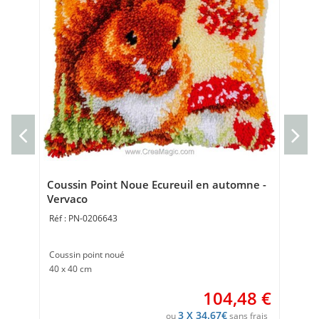
Cou
Cou
40 
Coussin Point Noue Ecureuil en automne -
Vervaco
PN-0206643
Coussin point noué
40 x 40 cm
104,48
€
3 X 34.67€
ou
sans frais