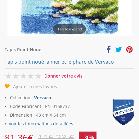
Tap to expand
Tapis Point Noué
Tapis point noué la mer et le phare de Vervaco
0
Donner votre avis
Ajouter à mes favoris
Collection :
Vervaco
Code Fabricant :
PN-0168737
Dimension :
43 cm X 54 cm
Voir les informations détaillées
81,36
€
116,23 €
- 30%