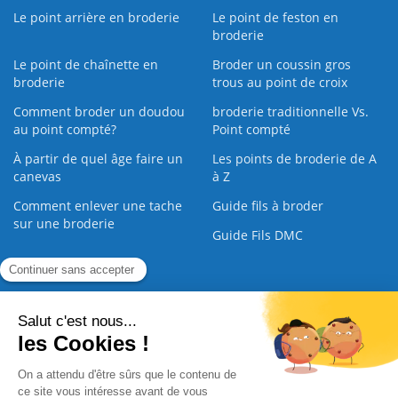
Le point arrière en broderie
Le point de feston en
broderie
Le point de chaînette en
Broder un coussin gros
broderie
trous au point de croix
Comment broder un doudou
broderie traditionnelle Vs.
au point compté?
Point compté
À partir de quel âge faire un
Les points de broderie de A
canevas
à Z
Comment enlever une tache
Guide fils à broder
sur une broderie
Guide Fils DMC
Guide de la Broderie
Commande Papier
|
Qui sommes nous
|
Nous contacter
|
Paiement sécurisé
|
C.G.V