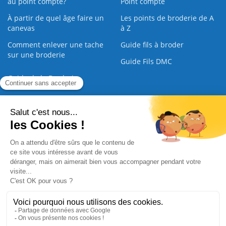
au point compté?
Point compté
À partir de quel âge faire un
Les points de broderie de A
canevas
à Z
Comment enlever une tache
Guide fils à broder
sur une broderie
Guide Fils DMC
Guide de la Broderie
Commande Papier
|
Qui sommes nous
|
Nous contacter
|
Paiement sécurisé
|
C.G.V
2008 - 2026 © CreaMagic. ALL Rights Reserved.