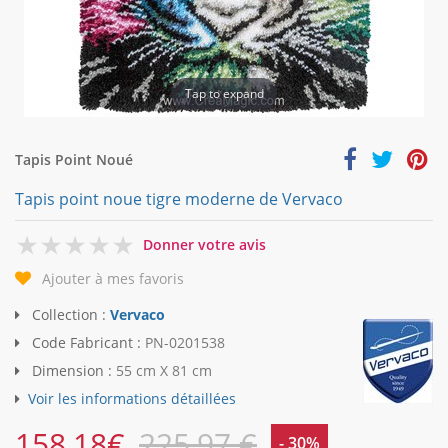
Tap to expand
Tapis Point Noué
Tapis point noue tigre moderne de Vervaco
0
Donner votre avis
Ajouter à mes favoris
Collection :
Vervaco
Code Fabricant :
PN-0201538
Dimension :
55 cm X 81 cm
Voir les informations détaillées
158,18
€
225,97 €
- 30%