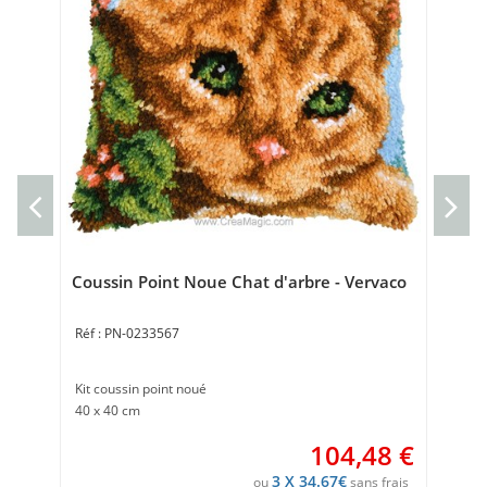
Toi
Ve
Toi
Poi
Coussin Point Noue Chat d'arbre - Vervaco
PN-0233567
Kit coussin point noué
40 x 40 cm
104,48
€
3 X 34.67€
ou
sans frais