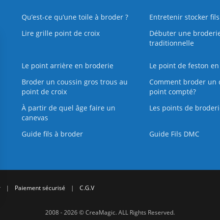
Qu’est‑ce qu’une toile à broder ?
Entretenir stocker fil
Lire grille point de croix
Débuter une broderi
traditionnelle
Le point arrière en broderie
Le point de feston en
Broder un coussin gros trous au
Comment broder un 
point de croix
point compté?
À partir de quel âge faire un
Les points de broderi
canevas
Guide fils à broder
Guide Fils DMC
r
|
Paiement sécurisé
|
C.G.V
2008 - 2026 © CreaMagic. ALL Rights Reserved.