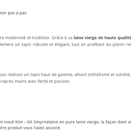
gner pas à pas
ntre modernité et tradition. Grâce à sa
laine vierge de haute qualit
lement un tapis robuste et élégant, tout en profitant du plaisir r
.
vous réalisez un tapis haut de gamme, alliant esthétisme et solidité
propres mains avec fierté et passion.
t noué Kim – Kit Smyrnalaine en pure laine vierge, la façon dont vou
utre produit vous l'avez associé.