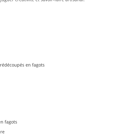
prédécoupés en fagots
en fagots
ure