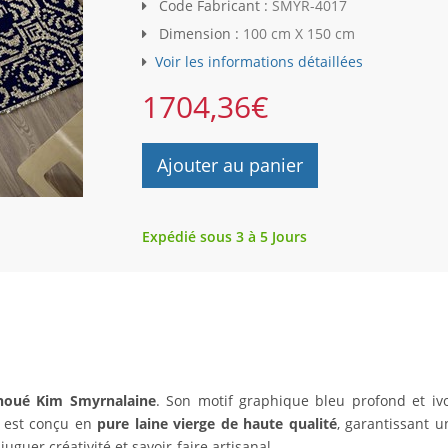
Code Fabricant :
SMYR-4017
Dimension :
100 cm X 150 cm
Voir les informations détaillées
1704,36
€
Ajouter au panier
Expédié sous 3 à 5 Jours
 noué Kim Smyrnalaine
. Son motif graphique bleu profond et ivoi
t est conçu en
pure laine vierge de haute qualité
, garantissant 
juguer créativité et savoir-faire artisanal.