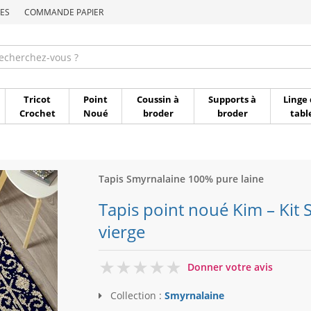
ES
COMMANDE PAPIER
Commande par référen
Tricot
Point
Coussin à
Supports à
Linge 
Crochet
Noué
broder
broder
tabl
Tapis Smyrnalaine 100% pure laine
Tapis point noué Kim – Kit 
vierge
0
Donner votre avis
Collection :
Smyrnalaine