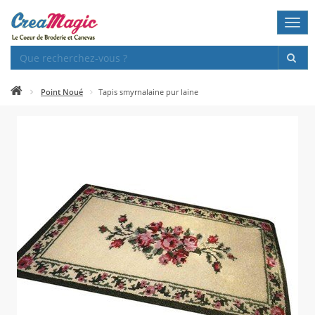
Togg
navi
Point Noué
Tapis smyrnalaine pur laine