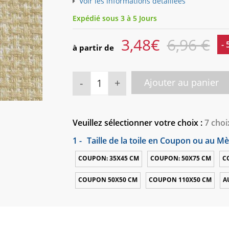
Voir les informations détaillées
Expédié sous 3 à 5 Jours
3,48
€
6,96 €
-
à partir de
-
+
Ajouter au panier
Veuillez sélectionner votre choix :
7 choi
1 -
Taille de la toile en Coupon ou au Mè
COUPON: 35X45 CM
COUPON: 50X75 CM
C
COUPON 50X50 CM
COUPON 110X50 CM
A