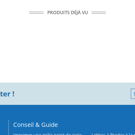
PRODUITS DÉJÀ VU
er !
Conseil & Guide
Imprimer une grille point de croix
Lettres à Broder à la