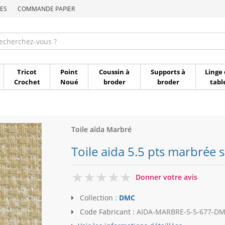
ES
COMMANDE PAPIER
Commande par référen
Tricot
Point
Coussin à
Supports à
Linge 
Crochet
Noué
broder
broder
tabl
Toile aïda Marbré
Toile aida 5.5 pts marbrée
0
Donner votre avis
Collection :
DMC
Code Fabricant :
AIDA-MARBRE-5-5-677-D