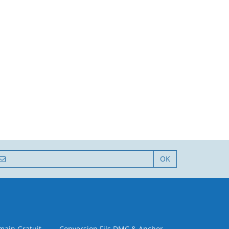
OK
 main Gratuit
Conversion Fils DMC & Anchor