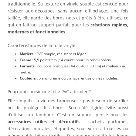
traditionnelle. Sa texture en vinyle souple est conçue pour
résister aux découpes, sans aucun effilochage. Une fois
taillée, elle garde des bords nets et prêts à être utilisés, ce
qui en fait un support parfait pour les
créations rapides,
modernes et fonctionnelles
.
Caractéristiques de la toile vinyle
Matière :
PVC souple, résistant et léger.
Trame :
5,5 points/cm (14 count) pour un rendu précis.
Formats :
coupons pratiques (A4 ou 40 × 30 cm) et rouleaux au
mètre.
Couleurs :
blanc, crème ou transparent selon les modèles.
Pourquoi choisir une toile PVC à broder ?
Elle simplifie la vie des brodeuses : pas besoin de surfiler
ou de protéger les bords. Son côté rigide évite aussi
d’utiliser un tambour. C’est un support pensé pour les
accessoires utiles et décoratifs
: sachets parfumés,
décorations murales, étiquettes, sous-verres, trousses ou
même petits bijoux textiles. Son imperméabilité lui donne