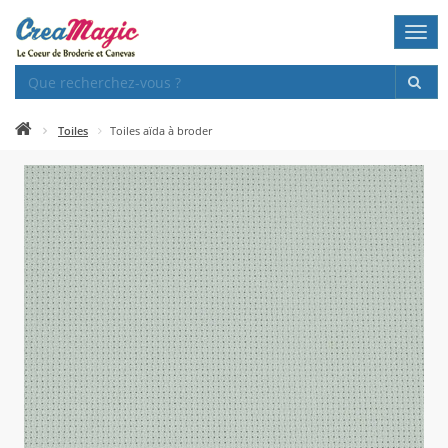
Togg
navi
Toiles
Toiles aïda à broder