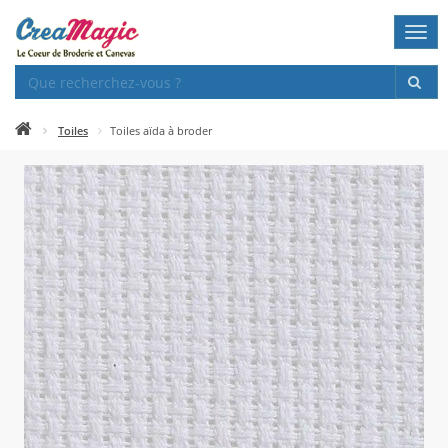
Togg
navi
Toiles
Toiles aïda à broder