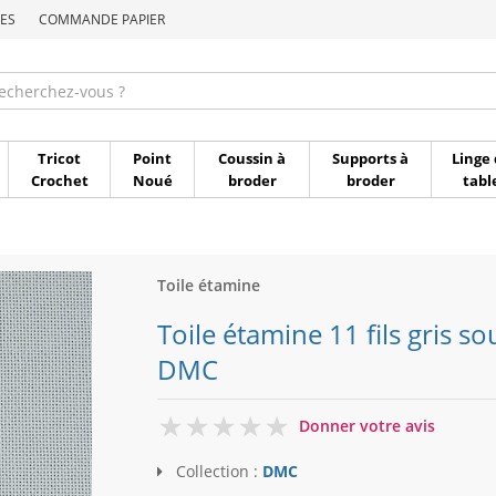
ES
COMMANDE PAPIER
Commande par référen
Tricot
Point
Coussin à
Supports à
Linge 
Crochet
Noué
broder
broder
tabl
Toile étamine
Toile étamine 11 fils gris so
DMC
0
Donner votre avis
Collection :
DMC