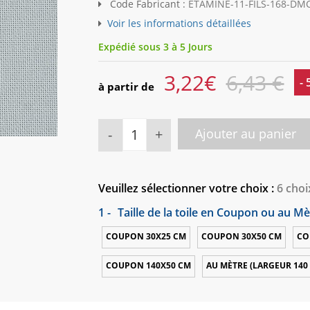
Code Fabricant :
ETAMINE-11-FILS-168-DM
Voir les informations détaillées
Expédié sous 3 à 5 Jours
3,22
€
6,43 €
-
à partir de
-
+
Ajouter au panier
Veuillez sélectionner votre choix :
6 choi
1 -
Taille de la toile en Coupon ou au Mè
COUPON 30X25 CM
COUPON 30X50 CM
CO
COUPON 140X50 CM
AU MÈTRE (LARGEUR 140 