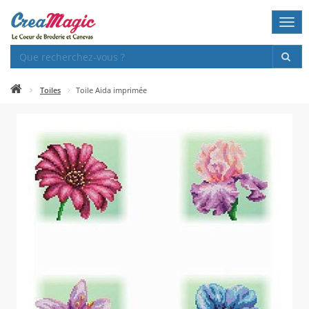
Togg
navi
Toiles
Toile Aida imprimée