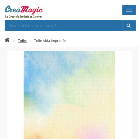
Togg
navi
Toiles
Toile Aida imprimée