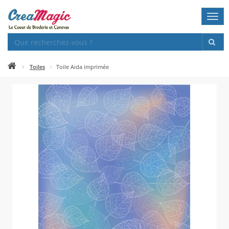
Togg
navi
Toiles
Toile Aida imprimée