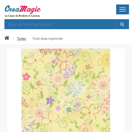
Togg
navi
Toiles
Toile Aida imprimée