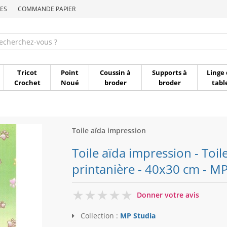
ES
COMMANDE PAPIER
Commande par référen
Tricot
Point
Coussin à
Supports à
Linge 
Crochet
Noué
broder
broder
tabl
Toile aïda impression
Toile aïda impression - Toil
printanière - 40x30 cm - MP
0
Donner votre avis
Collection :
MP Studia