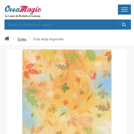
Togg
navi
Toiles
Toile Aida imprimée