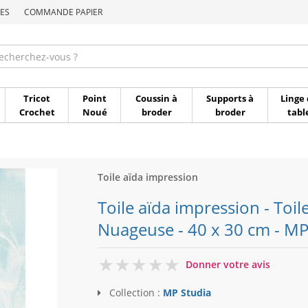
ES
COMMANDE PAPIER
Commande par référen
Tricot
Point
Coussin à
Supports à
Linge 
Crochet
Noué
broder
broder
tabl
Toile aïda impression
Toile aïda impression - Toil
Nuageuse - 40 x 30 cm - MP
0
Donner votre avis
Collection :
MP Studia