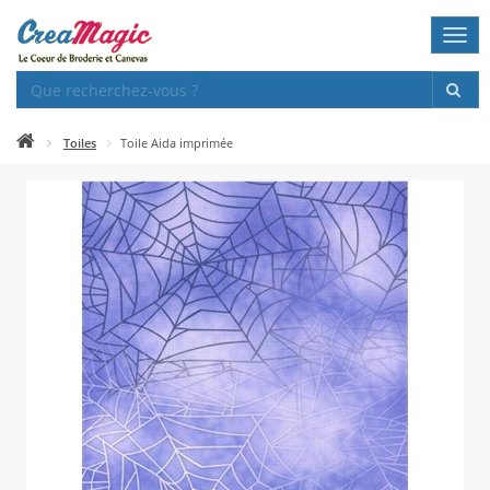
Togg
navi
Toiles
Toile Aida imprimée