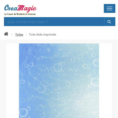
Togg
navi
Toiles
Toile Aida imprimée