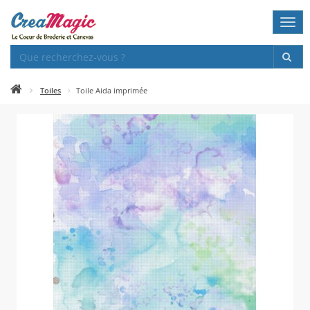
Togg
navi
Toiles
Toile Aida imprimée