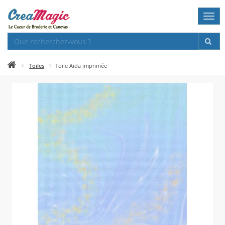
Togg
navi
Toiles
Toile Aida imprimée