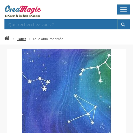
Togg
navi
Toiles
Toile Aida imprimée