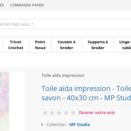
ES
COMMANDE PAPIER
Commande par référen
Tricot
Point
Coussin à
Supports à
Linge 
Crochet
Noué
broder
broder
tabl
Toile aïda impression
Toile aïda impression - Toil
savon - 40x30 cm - MP Stud
0
Donner votre avis
Collection :
MP Studia