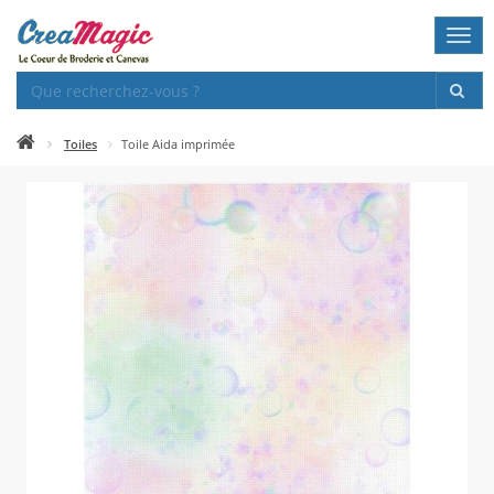
Togg
navi
Toiles
Toile Aida imprimée