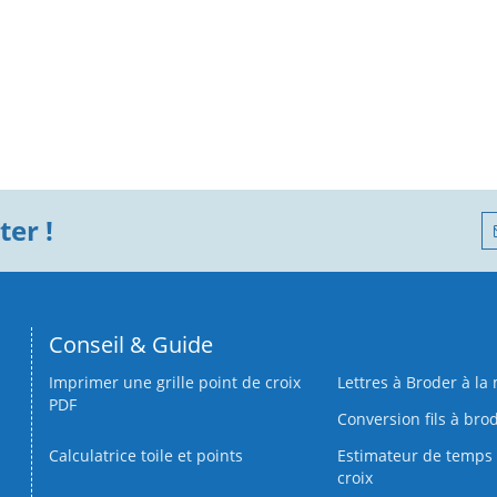
er !
Conseil & Guide
Imprimer une grille point de croix
Lettres à Broder à la
PDF
Conversion fils à bro
Calculatrice toile et points
Estimateur de temps 
croix