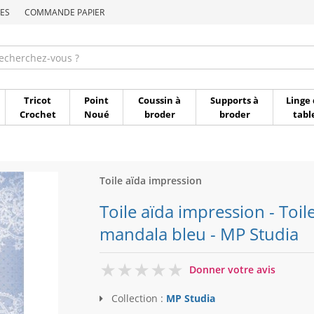
ES
COMMANDE PAPIER
Commande par référen
Tricot
Point
Coussin à
Supports à
Linge 
Crochet
Noué
broder
broder
tabl
Toile aïda impression
Toile aïda impression - Toil
mandala bleu - MP Studia
0
Donner votre avis
Collection :
MP Studia