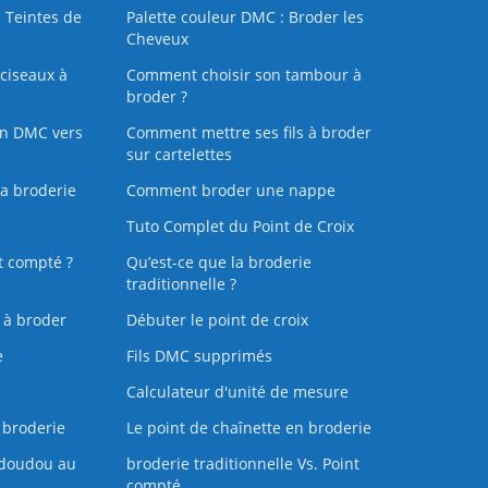
 Teintes de
Palette couleur DMC : Broder les
Cheveux
ciseaux à
Comment choisir son tambour à
broder ?
on DMC vers
Comment mettre ses fils à broder
sur cartelettes
la broderie
Comment broder une nappe
Tuto Complet du Point de Croix
t compté ?
Qu’est-ce que la broderie
traditionnelle ?
s à broder
Débuter le point de croix
e
Fils DMC supprimés
Calculateur d'unité de mesure
 broderie
Le point de chaînette en broderie
doudou au
broderie traditionnelle Vs. Point
compté