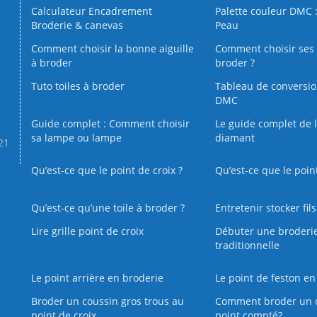
Calculateur Encadrement
Palette couleur DMC :
Broderie & canevas
Peau
Comment choisir la bonne aiguille
Comment choisir ses 
à broder
broder ?
Tuto toiles à broder
Tableau de conversi
DMC
Guide complet : Comment choisir
Le guide complet de 
sa lampe ou lampe
diamant
.21
Qu’est-ce que le point de croix ?
Qu’est-ce que le poin
Qu’est‑ce qu’une toile à broder ?
Entretenir stocker fil
Lire grille point de croix
Débuter une broderi
traditionnelle
Le point arrière en broderie
Le point de feston en
Broder un coussin gros trous au
Comment broder un 
point de croix
point compté?