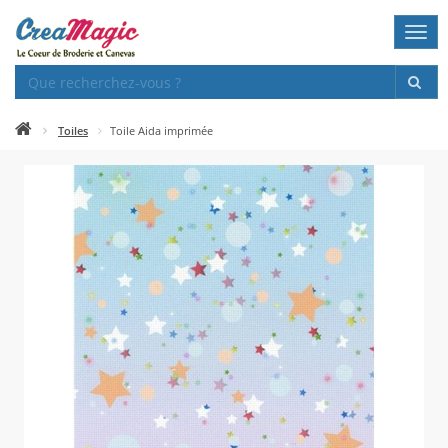
Togg
navi
Toiles
Toile Aida imprimée