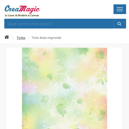
Togg
navi
Toiles
Toile Aida imprimée