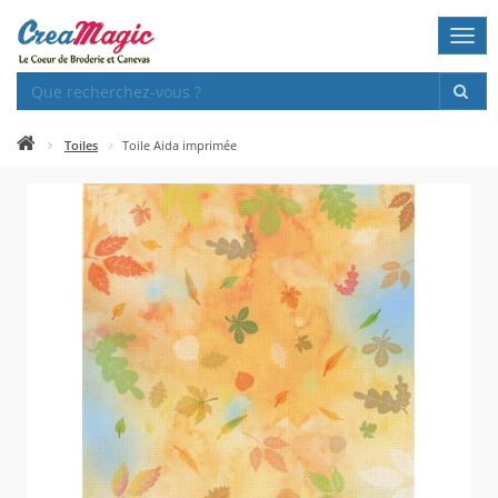
Togg
navi
Toiles
Toile Aida imprimée