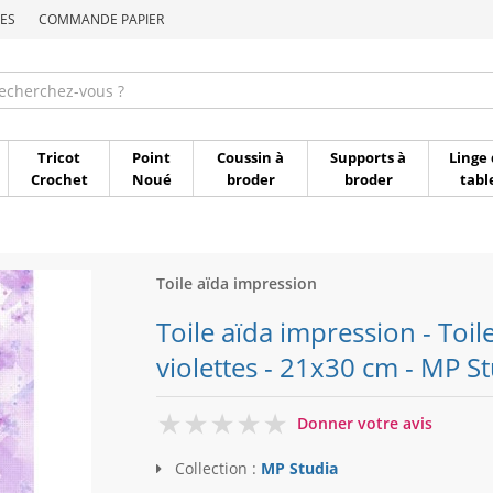
ES
COMMANDE PAPIER
Commande par référen
Tricot
Point
Coussin à
Supports à
Linge 
Crochet
Noué
broder
broder
tabl
Toile aïda impression
Toile aïda impression - Toil
violettes - 21x30 cm - MP S
0
Donner votre avis
Collection :
MP Studia