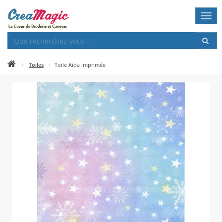
Togg
navi
Toiles
Toile Aida imprimée