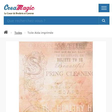
Togg
navi
Toiles
Toile Aida imprimée