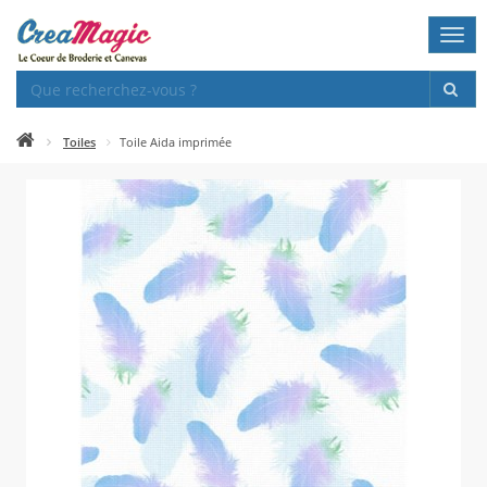
Togg
navi
Toiles
Toile Aida imprimée