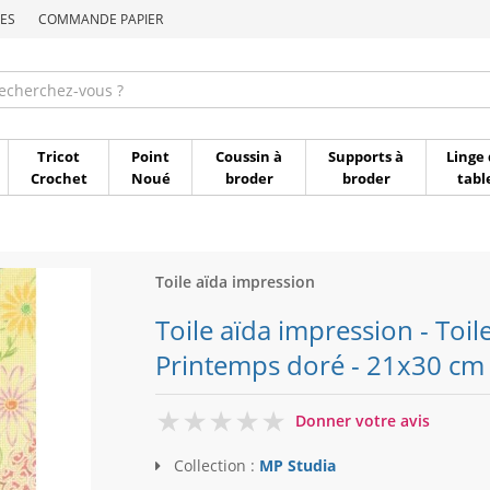
ES
COMMANDE PAPIER
Commande par référen
Tricot
Point
Coussin à
Supports à
Linge 
Crochet
Noué
broder
broder
tabl
Toile aïda impression
Toile aïda impression - Toil
Printemps doré - 21x30 cm 
0
Donner votre avis
Collection :
MP Studia