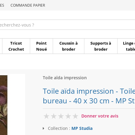
ES
COMMANDE PAPIER
Commande par référen
Tricot
Point
Coussin à
Supports à
Linge 
Crochet
Noué
broder
broder
tabl
Toile aïda impression
Toile aïda impression - Toil
bureau - 40 x 30 cm - MP S
0
Donner votre avis
Collection :
MP Studia