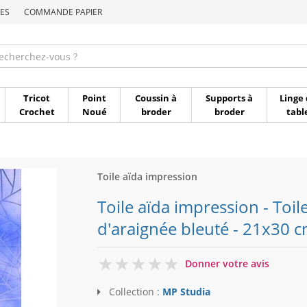
ES
COMMANDE PAPIER
Commande par référen
Tricot
Point
Coussin à
Supports à
Linge 
Crochet
Noué
broder
broder
tabl
Toile aïda impression
Toile aïda impression - Toile
d'araignée bleuté - 21x30 c
0
Donner votre avis
Collection :
MP Studia